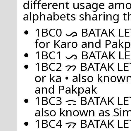
different usage amo
alphabets sharing th
1BC0 ᯀ BATAK LETT
for Karo and Pak
1BC1 ᯁ BATAK L
1BC2 ᯂ BATAK LET
or ka • also known
and Pakpak
1BC3 ᯃ BATAK L
also known as Sim
1BC4 ᯄ BATAK L