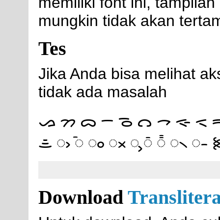
memiliki font ini, tampilan
mungkin tidak akan terta
Tes
Jika Anda bisa melihat aks
tidak ada masalah
ᯀ ᯂ ᯅ ᯇ ᯉ ᯋ ᯎ ᯐ ᯑ 
ᯥ ᯧ ᯩ ᯪ ᯬ ᯮ ᯰ ᯱ ᯲ ᯳ 
Download
Transliter