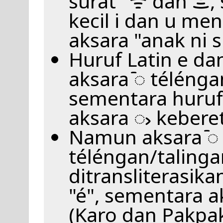
surat" ᯤ dan ᯥ, 
kecil i dan u me
aksara "anak ni s
Huruf Latin e da
aksara ᯩ télénga
sementara huruf
aksara ᯧ keberet
Namun aksara ᯩ
téléngan/taling
ditransliterasika
"é", sementara 
(Karo dan Pakpak