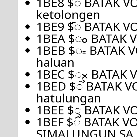
1BE8 $ᯨ BATAK V
ketolongen
1BE9 $ᯩ BATAK VO
1BEA $ᯪ BATAK V
1BEB $ᯫ BATAK V
haluan
1BEC $ᯬ BATAK VO
1BED $ᯭ BATAK V
hatulungan
1BEE $ᯮ BATAK V
1BEF $ᯯ BATAK V
SIMALUNGUN SA =