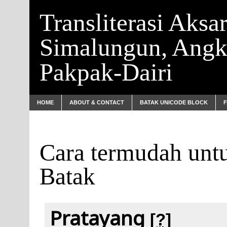
Transliterasi Aksa
Simalungun, Angk
Pakpak-Dairi
HOME
ABOUT & CONTACT
BATAK UNICODE BLOCK
Cara termudah unt
Batak
Pratayang
[?]