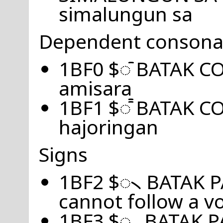
simalungun sa
Dependent consona
1BF0 $ᯰ BATAK C
amisara
1BF1 $ᯱ BATAK C
hajoringan
Signs
1BF2 $᯲ BATAK P
cannot follow a v
1BF3 $᯳ BATAK 