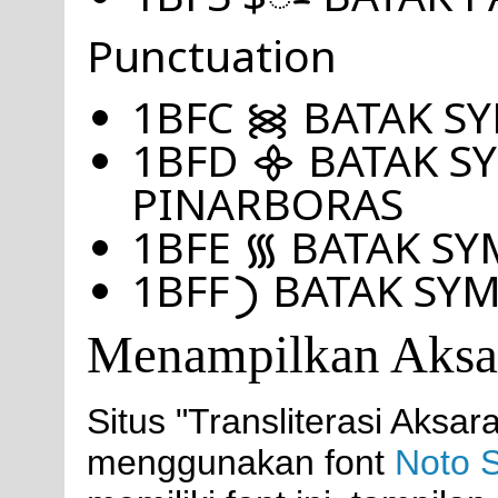
Punctuation
1BFC ᯼ BATAK S
1BFD ᯽ BATAK S
PINARBORAS
1BFE ᯾ BATAK S
1BFF ᯿ BATAK S
Menampilkan Aksa
Situs "Transliterasi Aksa
menggunakan font
Noto 