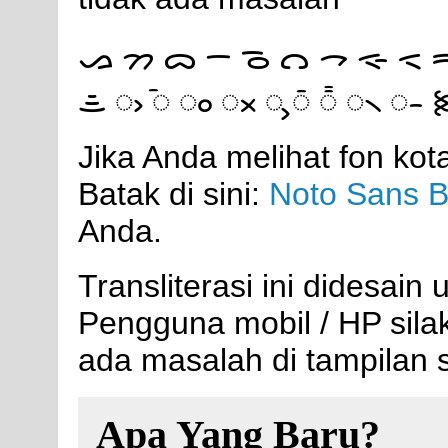
ᯀ ᯂ ᯅ ᯇ ᯉ ᯋ ᯎ ᯐ ᯑ 
ᯥ ᯧ ᯩ ᯪ ᯬ ᯮ ᯰ ᯱ ᯲ ᯳ 
Jika Anda melihat fon kot
Batak di sini:
Noto Sans B
Anda.
Transliterasi ini didesain
Pengguna mobil / HP sil
ada masalah di tampilan s
Apa Yang Baru?