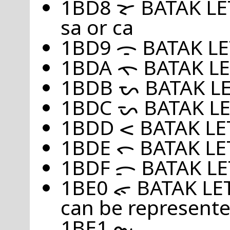
1BD8 ᯘ BATAK LET
sa or ca
1BD9 ᯙ BATAK L
1BDA ᯚ BATAK L
1BDB ᯛ BATAK LE
1BDC ᯜ BATAK L
1BDD ᯝ BATAK L
1BDE ᯞ BATAK LE
1BDF ᯟ BATAK L
1BE0 ᯠ BATAK LETT
can be represente
1BE1 ᯡ