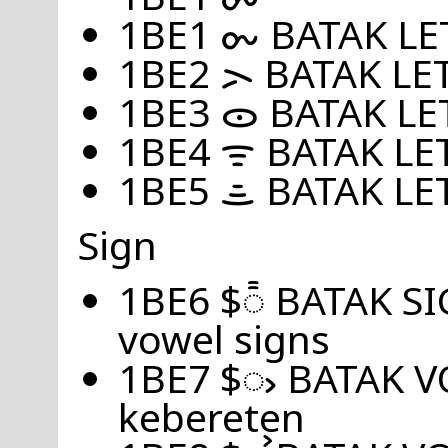
1BE1 ᯡ BATAK LE
1BE2 ᯢ BATAK LE
1BE3 ᯣ BATAK L
1BE4 ᯤ BATAK LE
1BE5 ᯥ BATAK LE
Sign
1BE6 $᯦ BATAK S
vowel signs
1BE7 $ᯧ BATAK V
kebereten